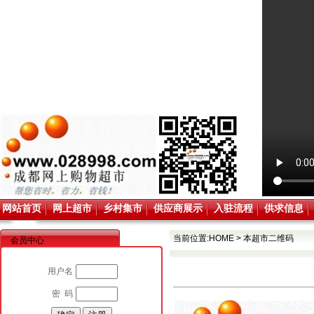
网站首页
网上超市
乡村集市
供应商展示
入驻流程
供求信息
当前位置:
HOME
>
本超市二维码
会员中心
用户名
密 码