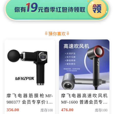
猜你喜欢
摩飞电器筋膜枪MF-
摩飞电器高速吹风机
980377 会员专享价199
MF-1600 普通会员专享
元
价298元
356.00
476.00
库存100
库存100