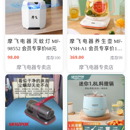
摩飞电器灭蚊灯MF-
摩飞电器养生壶MF-
98552 会员专享价68元
YSH-A1 会员专享价198
元
98.00
369.00
库存100
库存99
摩飞电器专卖店
摩飞电器专卖店