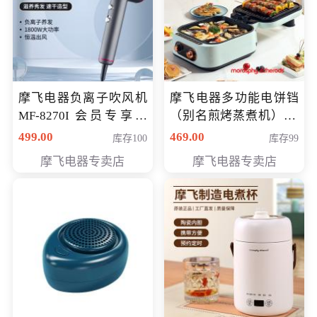
摩飞电器负离子吹风机
摩飞电器多功能电饼铛
MF-8270I 会员专享价
（别名煎烤蒸煮机） 型
369元
号MF-8888B 会员专享
499.00
469.00
库存100
库存99
价389元
摩飞电器专卖店
摩飞电器专卖店