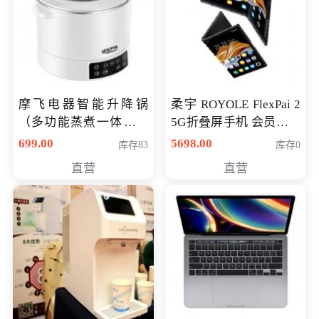
摩飞电器智能升降锅
柔宇 ROYOLE FlexPai 2
（多功能蒸煮一体锅）
5G折叠屏手机 会员专享
（智能升降养生锅） 会
购买价格 4998元
699.00
5698.00
库存83
库存0
员专享价399元
直营
直营