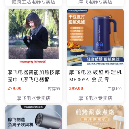
健康生活电器专卖店
摩飞电器专卖店
摩飞电器智能加热按摩
摩飞电器破壁料理机
围巾（摩飞电器智能加
MF-005A 会员专享价
热按摩围脖） 会员专享
198元
279.00
399.00
库存99
库存100
价168元
摩飞电器专卖店
摩飞电器专卖店