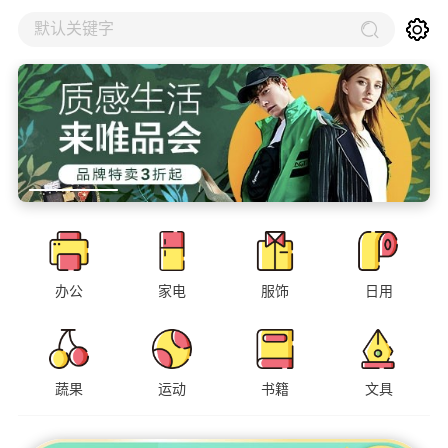
默认关键字
办公
家电
服饰
日用
蔬果
运动
书籍
文具