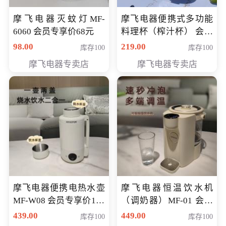
摩飞电器灭蚊灯MF-
摩飞电器便携式多功能
6060 会员专享价68元
料理杯（榨汁杯） 会员
专享价118元
98.00
219.00
库存100
库存100
摩飞电器专卖店
摩飞电器专卖店
摩飞电器便携电热水壶
摩飞电器恒温饮水机
MF-W08 会员专享价198
（调奶器）MF-01 会员
元
专享价366元
439.00
449.00
库存100
库存100