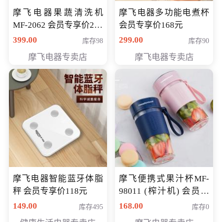
摩飞电器果蔬清洗机
摩飞电器多功能电煮杯
MF-2062 会员专享价268
会员专享价168元
元
399.00
299.00
库存98
库存90
摩飞电器专卖店
摩飞电器专卖店
摩飞电器智能蓝牙体脂
摩飞便携式果汁杯MF-
秤 会员专享价118元
98011 (榨汁机) 会员专
享价138元
149.00
168.00
库存495
库存0