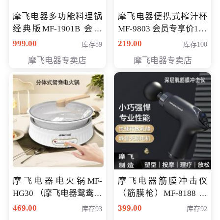
摩飞电器多功能料理锅
摩飞电器便携式榨汁杯
经典版MF-1901B 会员
MF-9803 会员专享价138
专享价399元
元
999.00
219.00
库存89
库存100
摩飞电器专卖店
摩飞电器专卖店
摩飞电器电火锅MF-
摩飞电器筋膜冲击仪
HG30 （摩飞电器鸳鸯锅
（筋膜枪）MF-8188 会
MF-HG30 ） 会员专享价
员专享价268元
469.00
399.00
库存93
库存92
319元