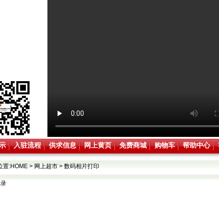
示
入驻流程
供求信息
网上黄页
免费商城
购物车
帮助中心
位置:
HOME
>
网上超市
>
数码相片打印
记录