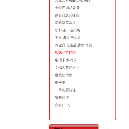
文化文具用品,办公用品
土特产,地方名吃
副食品及调味品
新鲜蔬菜水果
饮料,茶，液态奶
零食,坚果,干水果
保健品,化妆品,香水,饰品
数码相片打印
电话卡,游戏卡
文物古董艺术品
桶装饮用水
电子书
二手闲置转让
安防监控
所有
(112)