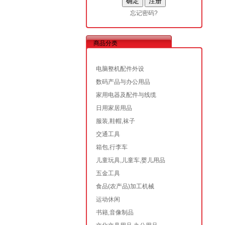
忘记密码?
商品分类
电脑整机配件外设
数码产品与办公用品
家用电器及配件与线缆
日用家居用品
服装,鞋帽,袜子
交通工具
箱包,行李车
儿童玩具,儿童车,婴儿用品
五金工具
食品(农产品)加工机械
运动休闲
书籍,音像制品