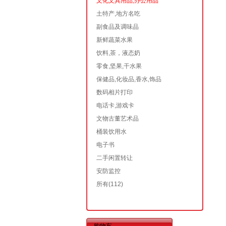
文化文具用品,办公用品
土特产,地方名吃
副食品及调味品
新鲜蔬菜水果
饮料,茶，液态奶
零食,坚果,干水果
保健品,化妆品,香水,饰品
数码相片打印
电话卡,游戏卡
文物古董艺术品
桶装饮用水
电子书
二手闲置转让
安防监控
所有
(112)