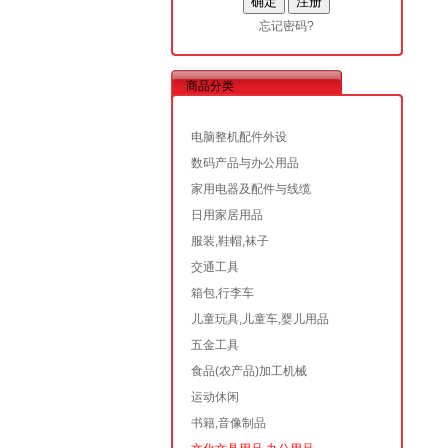
忘记密码?
商品分类
电脑整机配件外设
数码产品与办公用品
家用电器及配件与线缆
日用家居用品
服装,鞋帽,袜子
交通工具
箱包,行李车
儿童玩具,儿童车,婴儿用品
五金工具
食品(农产品)加工机械
运动休闲
书籍,音像制品