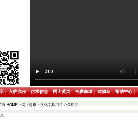
示
入驻流程
供求信息
网上黄页
免费商城
购物车
帮助中心
位置:
HOME
>
网上超市
>
文化文具用品,办公用品
记录