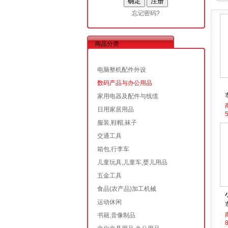
忘记密码?
商品分类
电脑整机配件外设
数码产品与办公用品
家用电器及配件与线缆
日用家居用品
5
服装,鞋帽,袜子
交通工具
箱包,行李车
儿童玩具,儿童车,婴儿用品
五金工具
食品(农产品)加工机械
运动休闲
书籍,音像制品
8