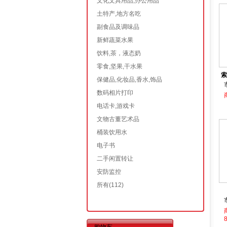
文化文具用品,办公用品
土特产,地方名吃
副食品及调味品
新鲜蔬菜水果
饮料,茶，液态奶
零食,坚果,干水果
索
保健品,化妆品,香水,饰品
数码相片打印
电话卡,游戏卡
文物古董艺术品
桶装饮用水
电子书
二手闲置转让
安防监控
所有
(112)
8