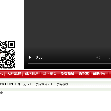
示
入驻流程
供求信息
网上黄页
免费商城
购物车
帮助中心
位置:
HOME
>
网上超市
>
二手闲置转让
>
二手电视机
记录