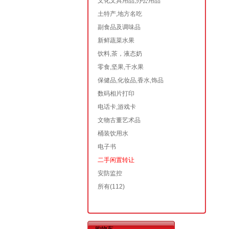
文化文具用品,办公用品
土特产,地方名吃
副食品及调味品
新鲜蔬菜水果
饮料,茶，液态奶
零食,坚果,干水果
保健品,化妆品,香水,饰品
数码相片打印
电话卡,游戏卡
文物古董艺术品
桶装饮用水
电子书
二手闲置转让
安防监控
所有
(112)