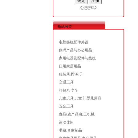
忘记密码?
商品分类
电脑整机配件外设
数码产品与办公用品
家用电器及配件与线缆
日用家居用品
服装,鞋帽,袜子
交通工具
箱包,行李车
儿童玩具,儿童车,婴儿用品
五金工具
食品(农产品)加工机械
运动休闲
书籍,音像制品