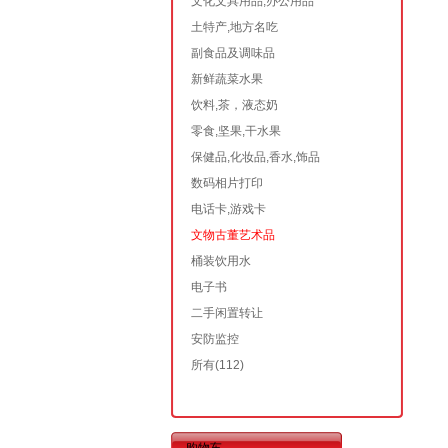
文化文具用品,办公用品
土特产,地方名吃
副食品及调味品
新鲜蔬菜水果
饮料,茶，液态奶
零食,坚果,干水果
保健品,化妆品,香水,饰品
数码相片打印
电话卡,游戏卡
文物古董艺术品
桶装饮用水
电子书
二手闲置转让
安防监控
所有
(112)