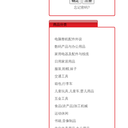
忘记密码?
商品分类
电脑整机配件外设
数码产品与办公用品
家用电器及配件与线缆
日用家居用品
服装,鞋帽,袜子
交通工具
箱包,行李车
儿童玩具,儿童车,婴儿用品
五金工具
食品(农产品)加工机械
运动休闲
书籍,音像制品