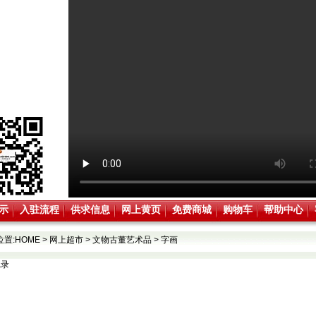
示
入驻流程
供求信息
网上黄页
免费商城
购物车
帮助中心
位置:
HOME
>
网上超市
>
文物古董艺术品
>
字画
记录