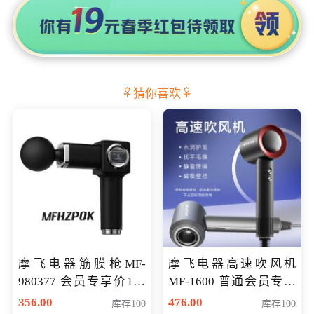
猜你喜欢
摩飞电器筋膜枪MF-
摩飞电器高速吹风机
980377 会员专享价199
MF-1600 普通会员专享
元
价298元
356.00
476.00
库存100
库存100