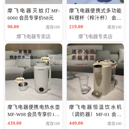
摩飞电器灭蚊灯MF-
摩飞电器便携式多功能
6060 会员专享价68元
料理杯（榨汁杯） 会员
专享价118元
98.00
219.00
库存100
库存100
摩飞电器专卖店
摩飞电器专卖店
摩飞电器便携电热水壶
摩飞电器恒温饮水机
MF-W08 会员专享价198
（调奶器）MF-01 会员
元
专享价366元
439.00
449.00
库存100
库存100