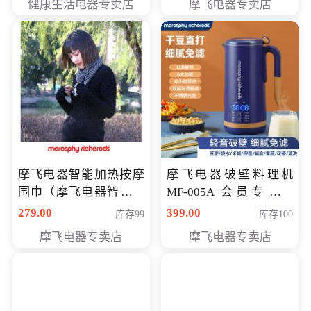
健康生活电器专卖店
摩飞电器专卖店
摩飞电器智能加热按摩
摩飞电器破壁料理机
围巾（摩飞电器智能加
MF-005A 会员专享价
热按摩围脖） 会员专享
198元
279.00
399.00
库存99
库存100
价168元
摩飞电器专卖店
摩飞电器专卖店