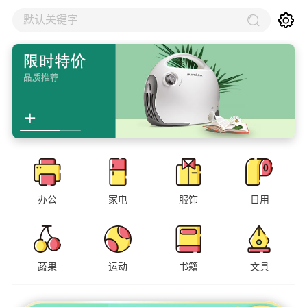
默认关键字
办公
家电
服饰
日用
蔬果
运动
书籍
文具