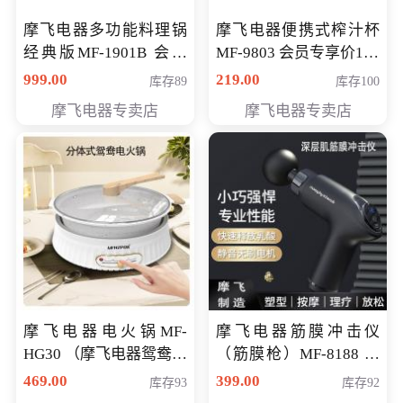
摩飞电器多功能料理锅
摩飞电器便携式榨汁杯
经典版MF-1901B 会员
MF-9803 会员专享价138
专享价399元
元
999.00
219.00
库存89
库存100
摩飞电器专卖店
摩飞电器专卖店
摩飞电器电火锅MF-
摩飞电器筋膜冲击仪
HG30 （摩飞电器鸳鸯锅
（筋膜枪）MF-8188 会
MF-HG30 ） 会员专享价
员专享价268元
469.00
399.00
库存93
库存92
319元