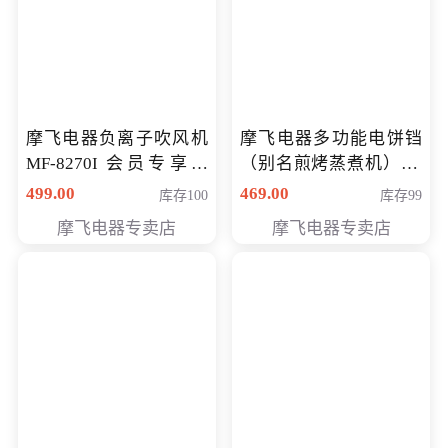
摩飞电器负离子吹风机
摩飞电器多功能电饼铛
MF-8270I 会员专享价
（别名煎烤蒸煮机） 型
369元
号MF-8888B 会员专享
499.00
469.00
库存100
库存99
价389元
摩飞电器专卖店
摩飞电器专卖店