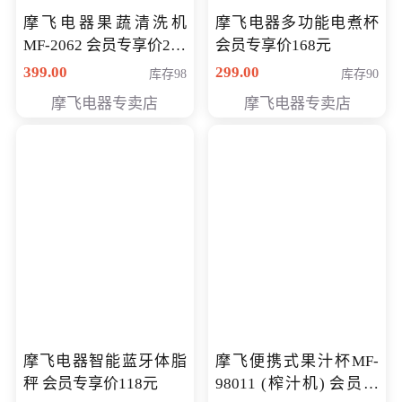
摩飞电器果蔬清洗机
摩飞电器多功能电煮杯
MF-2062 会员专享价268
会员专享价168元
元
399.00
299.00
库存98
库存90
摩飞电器专卖店
摩飞电器专卖店
摩飞电器智能蓝牙体脂
摩飞便携式果汁杯MF-
秤 会员专享价118元
98011 (榨汁机) 会员专
享价138元
149.00
168.00
库存495
库存0