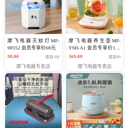
摩飞电器灭蚊灯MF-
摩飞电器养生壶MF-
98552 会员专享价68元
YSH-A1 会员专享价198
元
98.00
369.00
库存100
库存99
摩飞电器专卖店
摩飞电器专卖店