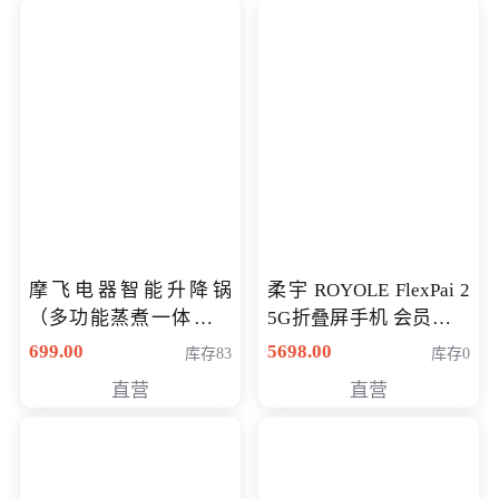
摩飞电器智能升降锅
柔宇 ROYOLE FlexPai 2
（多功能蒸煮一体锅）
5G折叠屏手机 会员专享
（智能升降养生锅） 会
购买价格 4998元
699.00
5698.00
库存83
库存0
员专享价399元
直营
直营