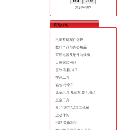
忘记密码?
商品分类
电脑整机配件外设
数码产品与办公用品
家用电器及配件与线缆
日用家居用品
服装,鞋帽,袜子
交通工具
箱包,行李车
儿童玩具,儿童车,婴儿用品
五金工具
食品(农产品)加工机械
运动休闲
书籍,音像制品