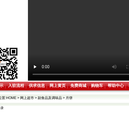
示
入驻流程
供求信息
网上黄页
免费商城
购物车
帮助中心
位置:
HOME
>
网上超市
>
副食品及调味品
>
月饼
记录