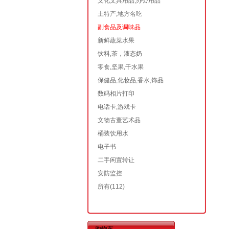
文化文具用品,办公用品
土特产,地方名吃
副食品及调味品
新鲜蔬菜水果
饮料,茶，液态奶
零食,坚果,干水果
保健品,化妆品,香水,饰品
数码相片打印
电话卡,游戏卡
文物古董艺术品
桶装饮用水
电子书
二手闲置转让
安防监控
所有
(112)