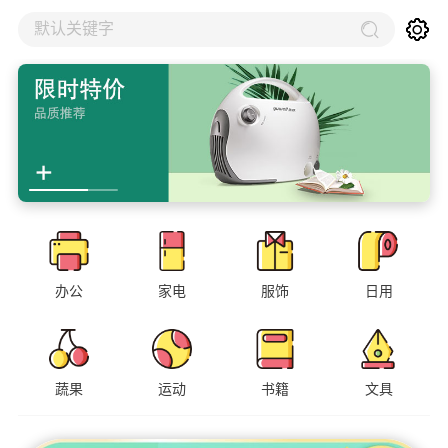
默认关键字
办公
家电
服饰
日用
蔬果
运动
书籍
文具