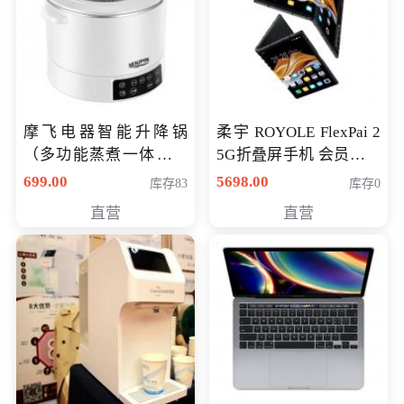
摩飞电器智能升降锅
柔宇 ROYOLE FlexPai 2
（多功能蒸煮一体锅）
5G折叠屏手机 会员专享
（智能升降养生锅） 会
购买价格 4998元
699.00
5698.00
库存83
库存0
员专享价399元
直营
直营