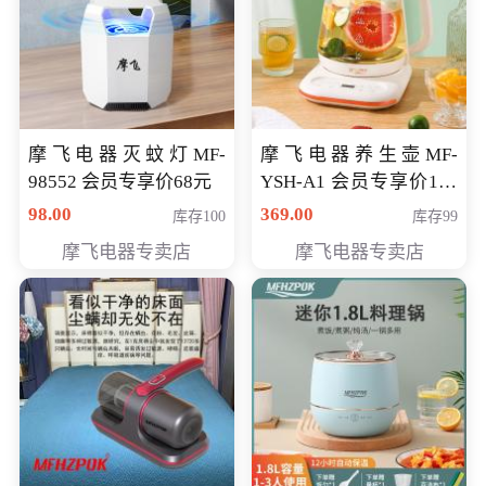
摩飞电器灭蚊灯MF-
摩飞电器养生壶MF-
98552 会员专享价68元
YSH-A1 会员专享价198
元
98.00
369.00
库存100
库存99
摩飞电器专卖店
摩飞电器专卖店