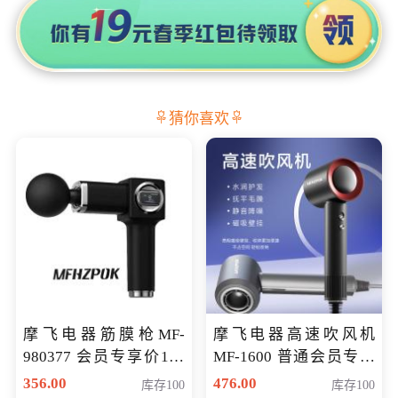
猜你喜欢
摩飞电器筋膜枪MF-
摩飞电器高速吹风机
980377 会员专享价199
MF-1600 普通会员专享
元
价298元
356.00
476.00
库存100
库存100