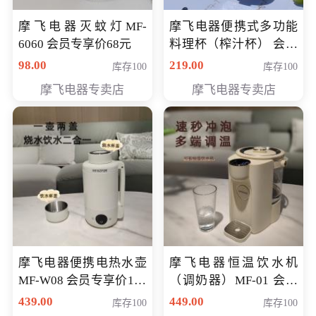
摩飞电器灭蚊灯MF-
摩飞电器便携式多功能
6060 会员专享价68元
料理杯（榨汁杯） 会员
专享价118元
98.00
219.00
库存100
库存100
摩飞电器专卖店
摩飞电器专卖店
摩飞电器便携电热水壶
摩飞电器恒温饮水机
MF-W08 会员专享价198
（调奶器）MF-01 会员
元
专享价366元
439.00
449.00
库存100
库存100