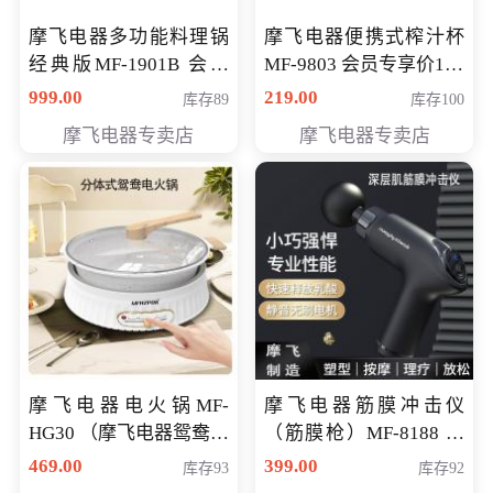
摩飞电器多功能料理锅
摩飞电器便携式榨汁杯
经典版MF-1901B 会员
MF-9803 会员专享价138
专享价399元
元
999.00
219.00
库存89
库存100
摩飞电器专卖店
摩飞电器专卖店
摩飞电器电火锅MF-
摩飞电器筋膜冲击仪
HG30 （摩飞电器鸳鸯锅
（筋膜枪）MF-8188 会
MF-HG30 ） 会员专享价
员专享价268元
469.00
399.00
库存93
库存92
319元