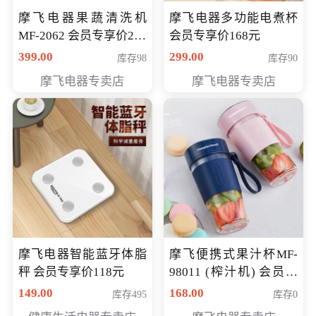
摩飞电器果蔬清洗机
摩飞电器多功能电煮杯
MF-2062 会员专享价268
会员专享价168元
元
399.00
299.00
库存98
库存90
摩飞电器专卖店
摩飞电器专卖店
摩飞电器智能蓝牙体脂
摩飞便携式果汁杯MF-
秤 会员专享价118元
98011 (榨汁机) 会员专
享价138元
149.00
168.00
库存495
库存0