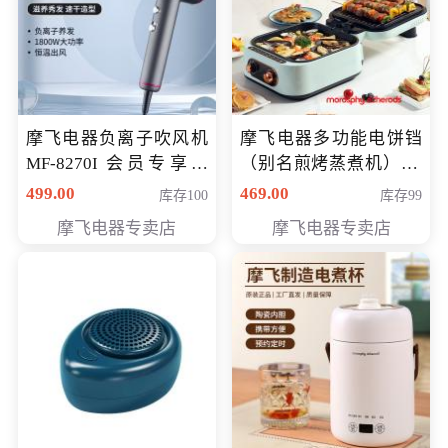
摩飞电器负离子吹风机
摩飞电器多功能电饼铛
MF-8270I 会员专享价
（别名煎烤蒸煮机） 型
369元
号MF-8888B 会员专享
499.00
469.00
库存100
库存99
价389元
摩飞电器专卖店
摩飞电器专卖店