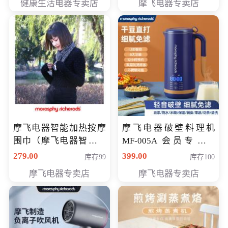
健康生活电器专卖店
摩飞电器专卖店
摩飞电器智能加热按摩
摩飞电器破壁料理机
围巾（摩飞电器智能加
MF-005A 会员专享价
热按摩围脖） 会员专享
198元
279.00
399.00
库存99
库存100
价168元
摩飞电器专卖店
摩飞电器专卖店