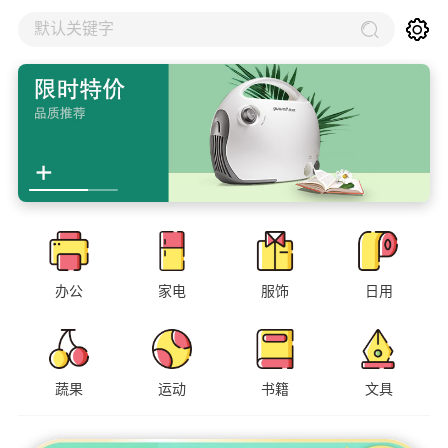
默认关键字
办公
家电
服饰
日用
蔬果
运动
书籍
文具