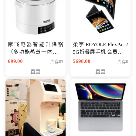
摩飞电器智能升降锅
柔宇 ROYOLE FlexPai 2
（多功能蒸煮一体锅）
5G折叠屏手机 会员专享
（智能升降养生锅） 会
购买价格 4998元
699.00
5698.00
库存83
库存0
员专享价399元
直营
直营