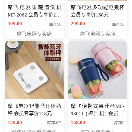
摩飞电器果蔬清洗机
摩飞电器多功能电煮杯
MF-2062 会员专享价268
会员专享价168元
元
399.00
299.00
库存98
库存90
摩飞电器专卖店
摩飞电器专卖店
摩飞电器智能蓝牙体脂
摩飞便携式果汁杯MF-
秤 会员专享价118元
98011 (榨汁机) 会员专
享价138元
149.00
168.00
库存495
库存0