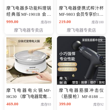
摩飞电器多功能料理锅
摩飞电器便携式榨汁杯
经典版MF-1901B 会员
MF-9803 会员专享价138
专享价399元
元
999.00
219.00
库存89
库存100
摩飞电器专卖店
摩飞电器专卖店
摩飞电器电火锅MF-
摩飞电器筋膜冲击仪
HG30 （摩飞电器鸳鸯锅
（筋膜枪）MF-8188 会
MF-HG30 ） 会员专享价
员专享价268元
469.00
399.00
库存93
库存92
319元