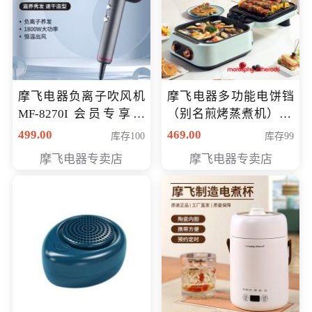
摩飞电器负离子吹风机
摩飞电器多功能电饼铛
MF-8270I 会员专享价
（别名煎烤蒸煮机） 型
369元
号MF-8888B 会员专享
499.00
469.00
库存100
库存99
价389元
摩飞电器专卖店
摩飞电器专卖店