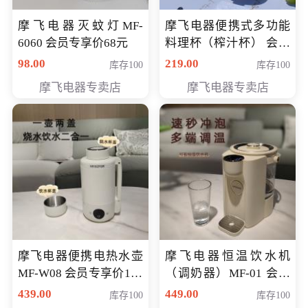
摩飞电器灭蚊灯MF-
摩飞电器便携式多功能
6060 会员专享价68元
料理杯（榨汁杯） 会员
专享价118元
98.00
219.00
库存100
库存100
摩飞电器专卖店
摩飞电器专卖店
摩飞电器便携电热水壶
摩飞电器恒温饮水机
MF-W08 会员专享价198
（调奶器）MF-01 会员
元
专享价366元
439.00
449.00
库存100
库存100