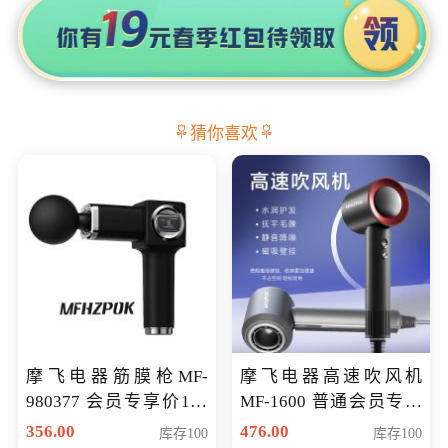
猜你喜欢
摩飞电器筋膜枪MF-
摩飞电器高速吹风机
980377 会员专享价199
MF-1600 普通会员专享
元
价298元
356.00
476.00
库存100
库存100