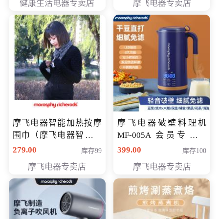
健康生活电器专卖店
摩飞电器专卖店
摩飞电器智能加热按摩
摩飞电器破壁料理机
围巾（摩飞电器智能加
MF-005A 会员专享价
热按摩围脖） 会员专享
198元
279.00
399.00
库存99
库存100
价168元
摩飞电器专卖店
摩飞电器专卖店