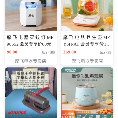
摩飞电器灭蚊灯MF-
摩飞电器养生壶MF-
98552 会员专享价68元
YSH-A1 会员专享价198
元
98.00
369.00
库存100
库存99
摩飞电器专卖店
摩飞电器专卖店