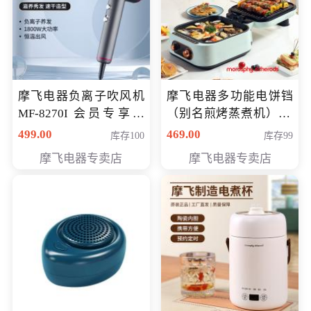
摩飞电器负离子吹风机
摩飞电器多功能电饼铛
MF-8270I 会员专享价
（别名煎烤蒸煮机） 型
369元
号MF-8888B 会员专享
499.00
469.00
库存100
库存99
价389元
摩飞电器专卖店
摩飞电器专卖店