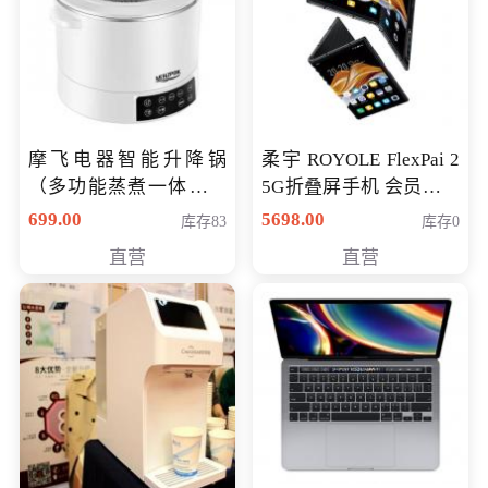
摩飞电器智能升降锅
柔宇 ROYOLE FlexPai 2
（多功能蒸煮一体锅）
5G折叠屏手机 会员专享
（智能升降养生锅） 会
购买价格 4998元
699.00
5698.00
库存83
库存0
员专享价399元
直营
直营