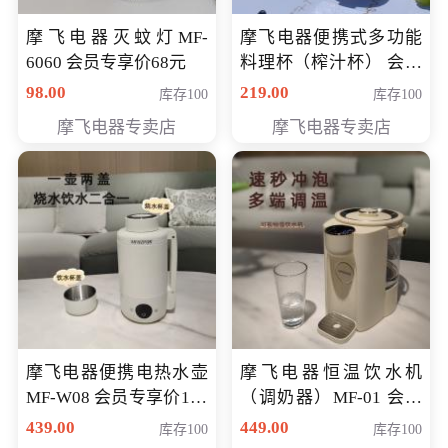
摩飞电器灭蚊灯MF-
摩飞电器便携式多功能
6060 会员专享价68元
料理杯（榨汁杯） 会员
专享价118元
98.00
219.00
库存100
库存100
摩飞电器专卖店
摩飞电器专卖店
摩飞电器便携电热水壶
摩飞电器恒温饮水机
MF-W08 会员专享价198
（调奶器）MF-01 会员
元
专享价366元
439.00
449.00
库存100
库存100