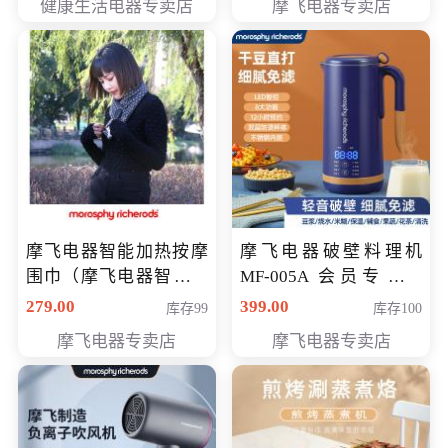
健康生活电器专卖店
摩飞电器专卖店
摩飞电器智能加热按摩
摩飞电器破壁料理机
围巾（摩飞电器智能加
MF-005A 会员专享价
热按摩围脖） 会员专享
198元
279.00
399.00
库存99
库存100
价168元
摩飞电器专卖店
摩飞电器专卖店