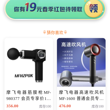
猜你喜欢
摩飞电器筋膜枪MF-
摩飞电器高速吹风机
980377 会员专享价199
MF-1600 普通会员专享
元
价298元
356.00
476.00
库存100
库存100