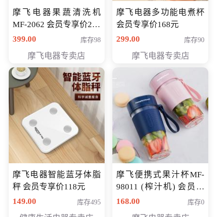
摩飞电器果蔬清洗机
摩飞电器多功能电煮杯
MF-2062 会员专享价268
会员专享价168元
元
399.00
299.00
库存98
库存90
摩飞电器专卖店
摩飞电器专卖店
摩飞电器智能蓝牙体脂
摩飞便携式果汁杯MF-
秤 会员专享价118元
98011 (榨汁机) 会员专
享价138元
149.00
168.00
库存495
库存0