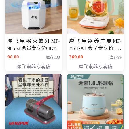
摩飞电器灭蚊灯MF-
摩飞电器养生壶MF-
98552 会员专享价68元
YSH-A1 会员专享价198
元
98.00
369.00
库存100
库存99
摩飞电器专卖店
摩飞电器专卖店