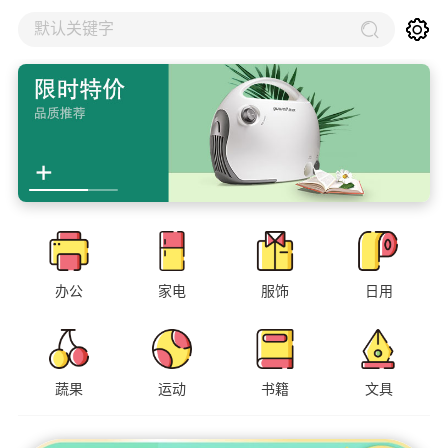
默认关键字
办公
家电
服饰
日用
蔬果
运动
书籍
文具