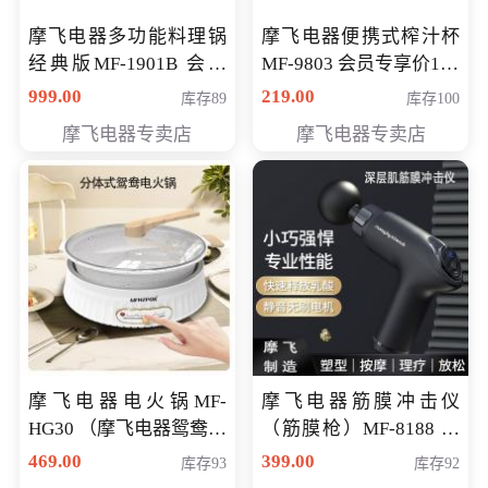
摩飞电器多功能料理锅
摩飞电器便携式榨汁杯
经典版MF-1901B 会员
MF-9803 会员专享价138
专享价399元
元
999.00
219.00
库存89
库存100
摩飞电器专卖店
摩飞电器专卖店
摩飞电器电火锅MF-
摩飞电器筋膜冲击仪
HG30 （摩飞电器鸳鸯锅
（筋膜枪）MF-8188 会
MF-HG30 ） 会员专享价
员专享价268元
469.00
399.00
库存93
库存92
319元