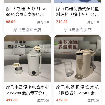
摩飞电器灭蚊灯MF-
摩飞电器便携式多功能
6060 会员专享价68元
料理杯（榨汁杯） 会员
专享价118元
98.00
219.00
库存100
库存100
摩飞电器专卖店
摩飞电器专卖店
摩飞电器便携电热水壶
摩飞电器恒温饮水机
MF-W08 会员专享价198
（调奶器）MF-01 会员
元
专享价366元
439.00
449.00
库存100
库存100