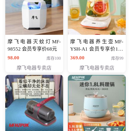
摩飞电器灭蚊灯MF-
摩飞电器养生壶MF-
98552 会员专享价68元
YSH-A1 会员专享价198
元
98.00
369.00
库存100
库存99
摩飞电器专卖店
摩飞电器专卖店