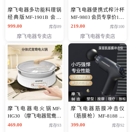
摩飞电器多功能料理锅
摩飞电器便携式榨汁杯
经典版MF-1901B 会员
MF-9803 会员专享价138
专享价399元
元
999.00
219.00
库存89
库存100
摩飞电器专卖店
摩飞电器专卖店
摩飞电器电火锅MF-
摩飞电器筋膜冲击仪
HG30 （摩飞电器鸳鸯锅
（筋膜枪）MF-8188 会
MF-HG30 ） 会员专享价
员专享价268元
469.00
399.00
库存93
库存92
319元