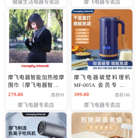
健康生活电器专卖店
摩飞电器专卖店
摩飞电器智能加热按摩
摩飞电器破壁料理机
围巾（摩飞电器智能加
MF-005A 会员专享价
热按摩围脖） 会员专享
198元
279.00
399.00
库存99
库存100
价168元
摩飞电器专卖店
摩飞电器专卖店