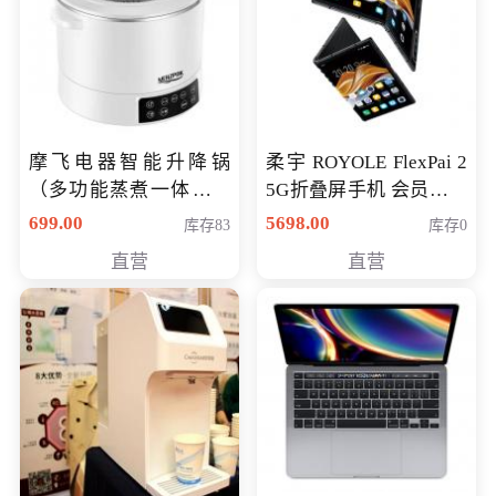
摩飞电器智能升降锅
柔宇 ROYOLE FlexPai 2
（多功能蒸煮一体锅）
5G折叠屏手机 会员专享
（智能升降养生锅） 会
购买价格 4998元
699.00
5698.00
库存83
库存0
员专享价399元
直营
直营