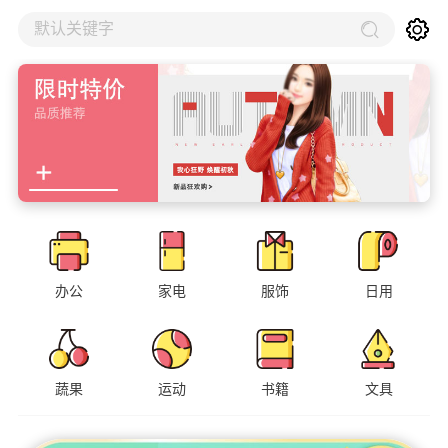
默认关键字
办公
家电
服饰
日用
蔬果
运动
书籍
文具