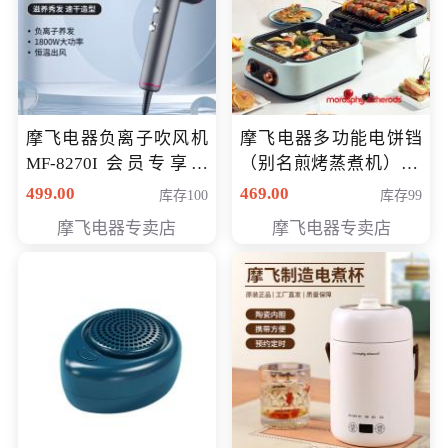
摩飞电器负离子吹风机
摩飞电器多功能电饼铛
MF-8270I 会员专享价
（别名煎烤蒸煮机） 型
369元
号MF-8888B 会员专享
499.00
469.00
库存100
库存99
价389元
摩飞电器专卖店
摩飞电器专卖店