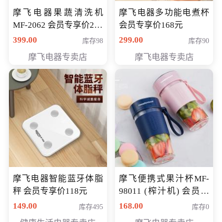
摩飞电器果蔬清洗机
摩飞电器多功能电煮杯
MF-2062 会员专享价268
会员专享价168元
元
399.00
299.00
库存98
库存90
摩飞电器专卖店
摩飞电器专卖店
摩飞电器智能蓝牙体脂
摩飞便携式果汁杯MF-
秤 会员专享价118元
98011 (榨汁机) 会员专
享价138元
149.00
168.00
库存495
库存0