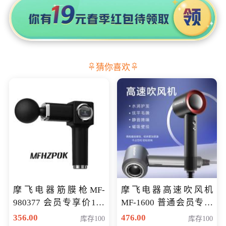
猜你喜欢
摩飞电器筋膜枪MF-
摩飞电器高速吹风机
980377 会员专享价199
MF-1600 普通会员专享
元
价298元
356.00
476.00
库存100
库存100