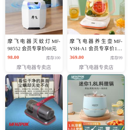
摩飞电器灭蚊灯MF-
摩飞电器养生壶MF-
98552 会员专享价68元
YSH-A1 会员专享价198
元
98.00
369.00
库存100
库存99
摩飞电器专卖店
摩飞电器专卖店