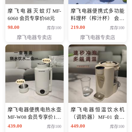
摩飞电器灭蚊灯MF-
摩飞电器便携式多功能
6060 会员专享价68元
料理杯（榨汁杯） 会员
专享价118元
98.00
219.00
库存100
库存100
摩飞电器专卖店
摩飞电器专卖店
摩飞电器便携电热水壶
摩飞电器恒温饮水机
MF-W08 会员专享价198
（调奶器）MF-01 会员
元
专享价366元
439.00
449.00
库存100
库存100