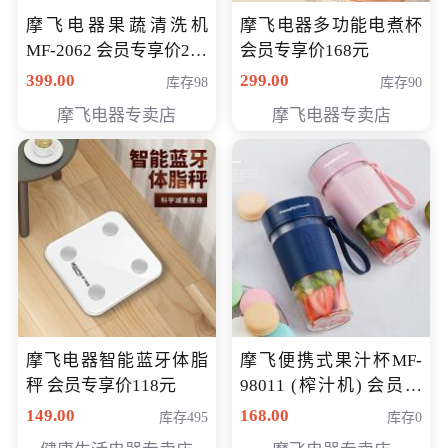
摩飞电器果蔬清洗机
摩飞电器多功能电煮杯
MF-2062 会员专享价268
会员专享价168元
元
399.00
299.00
库存98
库存90
摩飞电器专卖店
摩飞电器专卖店
摩飞电器智能蓝牙体脂
摩飞便携式果汁杯MF-
秤 会员专享价118元
98011 (榨汁机) 会员专
享价138元
149.00
168.00
库存495
库存0