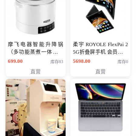
摩飞电器智能升降锅
柔宇 ROYOLE FlexPai 2
（多功能蒸煮一体锅）
5G折叠屏手机 会员专享
（智能升降养生锅） 会
购买价格 4998元
699.00
5698.00
库存83
库存0
员专享价399元
直营
直营