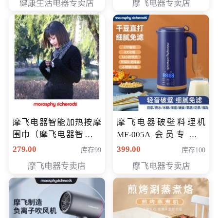
健康生活电器专卖店
摩飞电器专卖店
摩飞电器智能加热按摩
摩飞电器破壁料理机
围巾（摩飞电器智能加
MF-005A 会员专享价
热按摩围脖） 会员专享
198元
279.00
399.00
库存99
库存100
价168元
摩飞电器专卖店
摩飞电器专卖店