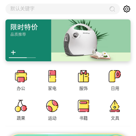
默认关键字
办公
家电
服饰
日用
蔬果
运动
书籍
文具