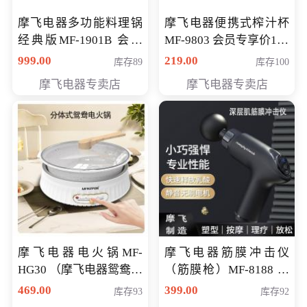
摩飞电器多功能料理锅
摩飞电器便携式榨汁杯
经典版MF-1901B 会员
MF-9803 会员专享价138
专享价399元
元
999.00
219.00
库存89
库存100
摩飞电器专卖店
摩飞电器专卖店
摩飞电器电火锅MF-
摩飞电器筋膜冲击仪
HG30 （摩飞电器鸳鸯锅
（筋膜枪）MF-8188 会
MF-HG30 ） 会员专享价
员专享价268元
469.00
399.00
库存93
库存92
319元