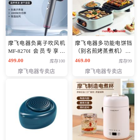
摩飞电器负离子吹风机
摩飞电器多功能电饼铛
MF-8270I 会员专享价
（别名煎烤蒸煮机） 型
369元
号MF-8888B 会员专享
499.00
469.00
库存100
库存99
价389元
摩飞电器专卖店
摩飞电器专卖店