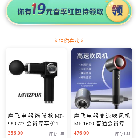
猜你喜欢
摩飞电器筋膜枪MF-
摩飞电器高速吹风机
980377 会员专享价199
MF-1600 普通会员专享
元
价298元
356.00
476.00
库存100
库存100