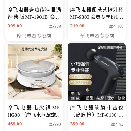
摩飞电器多功能料理锅
摩飞电器便携式榨汁杯
经典版MF-1901B 会员
MF-9803 会员专享价138
专享价399元
元
999.00
219.00
库存89
库存100
摩飞电器专卖店
摩飞电器专卖店
摩飞电器电火锅MF-
摩飞电器筋膜冲击仪
HG30 （摩飞电器鸳鸯锅
（筋膜枪）MF-8188 会
MF-HG30 ） 会员专享价
员专享价268元
469.00
399.00
库存93
库存92
319元