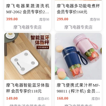
摩飞电器果蔬清洗机
摩飞电器多功能电煮杯
MF-2062 会员专享价268
会员专享价168元
元
399.00
299.00
库存98
库存90
摩飞电器专卖店
摩飞电器专卖店
摩飞电器智能蓝牙体脂
摩飞便携式果汁杯MF-
秤 会员专享价118元
98011 (榨汁机) 会员专
享价138元
149.00
168.00
库存495
库存0