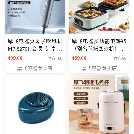
摩飞电器负离子吹风机
摩飞电器多功能电饼铛
MF-8270I 会员专享价
（别名煎烤蒸煮机） 型
369元
号MF-8888B 会员专享
499.00
469.00
库存100
库存99
价389元
摩飞电器专卖店
摩飞电器专卖店