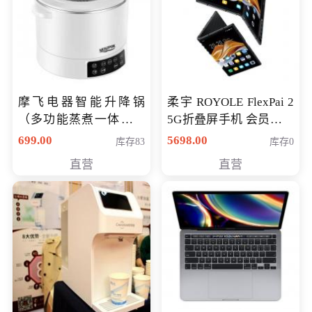
摩飞电器智能升降锅
柔宇 ROYOLE FlexPai 2
（多功能蒸煮一体锅）
5G折叠屏手机 会员专享
（智能升降养生锅） 会
购买价格 4998元
699.00
5698.00
库存83
库存0
员专享价399元
直营
直营