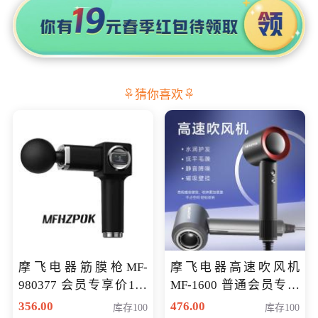
猜你喜欢
摩飞电器筋膜枪MF-
摩飞电器高速吹风机
980377 会员专享价199
MF-1600 普通会员专享
元
价298元
356.00
476.00
库存100
库存100