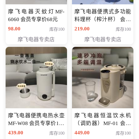
摩飞电器灭蚊灯MF-
摩飞电器便携式多功能
6060 会员专享价68元
料理杯（榨汁杯） 会员
专享价118元
98.00
219.00
库存100
库存100
摩飞电器专卖店
摩飞电器专卖店
摩飞电器便携电热水壶
摩飞电器恒温饮水机
MF-W08 会员专享价198
（调奶器）MF-01 会员
元
专享价366元
439.00
449.00
库存100
库存100