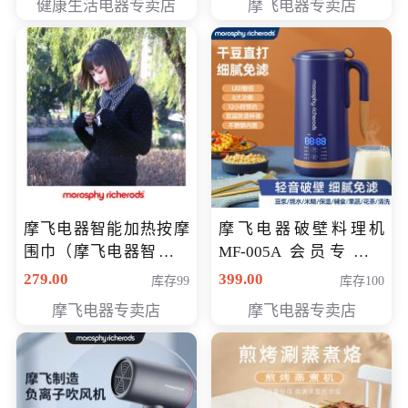
健康生活电器专卖店
摩飞电器专卖店
摩飞电器智能加热按摩
摩飞电器破壁料理机
围巾（摩飞电器智能加
MF-005A 会员专享价
热按摩围脖） 会员专享
198元
279.00
399.00
库存99
库存100
价168元
摩飞电器专卖店
摩飞电器专卖店