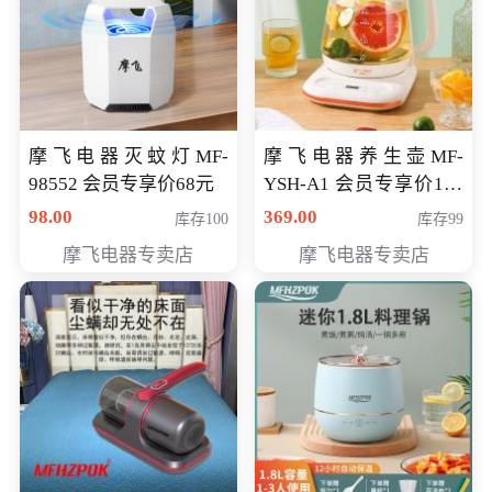
摩飞电器灭蚊灯MF-
摩飞电器养生壶MF-
98552 会员专享价68元
YSH-A1 会员专享价198
元
98.00
369.00
库存100
库存99
摩飞电器专卖店
摩飞电器专卖店