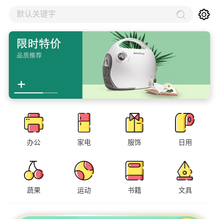
默认关键字
办公
家电
服饰
日用
蔬果
运动
书籍
文具