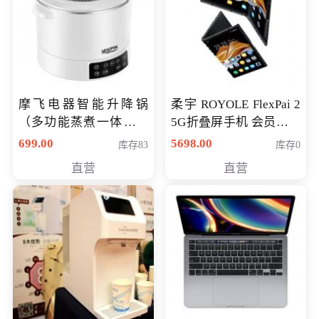
摩飞电器智能升降锅
柔宇 ROYOLE FlexPai 2
（多功能蒸煮一体锅）
5G折叠屏手机 会员专享
（智能升降养生锅） 会
购买价格 4998元
699.00
5698.00
库存83
库存0
员专享价399元
直营
直营