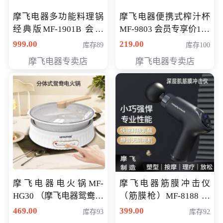
摩飞电器多功能料理锅
摩飞电器便携式榨汁杯
经典版MF-1901B 会员
MF-9803 会员专享价138
专享价399元
元
999.00
219.00
库存89
库存100
摩飞电器专卖店
摩飞电器专卖店
摩飞电器电火锅MF-
摩飞电器筋膜冲击仪
HG30 （摩飞电器鸳鸯锅
（筋膜枪）MF-8188 会
MF-HG30 ） 会员专享价
员专享价268元
469.00
399.00
库存93
库存92
319元