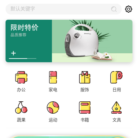
默认关键字
办公
家电
服饰
日用
蔬果
运动
书籍
文具