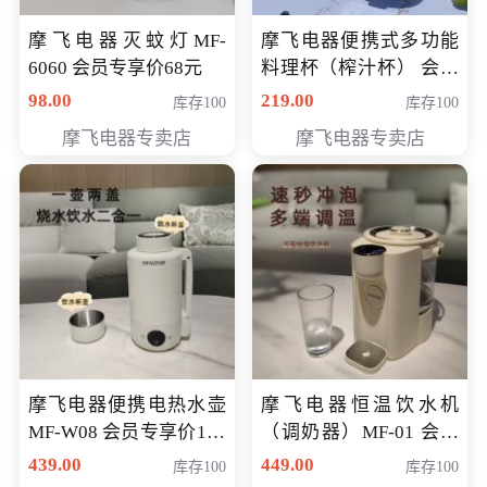
摩飞电器灭蚊灯MF-
摩飞电器便携式多功能
6060 会员专享价68元
料理杯（榨汁杯） 会员
专享价118元
98.00
219.00
库存100
库存100
摩飞电器专卖店
摩飞电器专卖店
摩飞电器便携电热水壶
摩飞电器恒温饮水机
MF-W08 会员专享价198
（调奶器）MF-01 会员
元
专享价366元
439.00
449.00
库存100
库存100