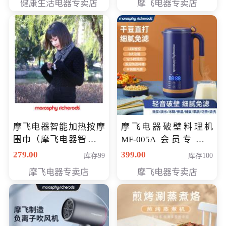
健康生活电器专卖店
摩飞电器专卖店
摩飞电器智能加热按摩
摩飞电器破壁料理机
围巾（摩飞电器智能加
MF-005A 会员专享价
热按摩围脖） 会员专享
198元
279.00
399.00
库存99
库存100
价168元
摩飞电器专卖店
摩飞电器专卖店