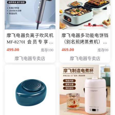
摩飞电器负离子吹风机
摩飞电器多功能电饼铛
MF-8270I 会员专享价
（别名煎烤蒸煮机） 型
369元
号MF-8888B 会员专享
499.00
469.00
库存100
库存99
价389元
摩飞电器专卖店
摩飞电器专卖店