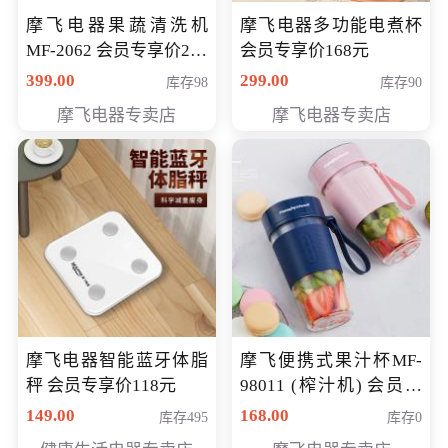
摩飞电器果蔬清洗机
摩飞电器多功能电煮杯
MF-2062 会员专享价268
会员专享价168元
元
399.00
299.00
库存98
库存90
摩飞电器专卖店
摩飞电器专卖店
摩飞电器智能蓝牙体脂
摩飞便携式果汁杯MF-
秤 会员专享价118元
98011 (榨汁机) 会员专
享价138元
149.00
168.00
库存495
库存0