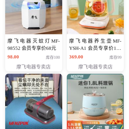
摩飞电器灭蚊灯MF-
摩飞电器养生壶MF-
98552 会员专享价68元
YSH-A1 会员专享价198
元
98.00
369.00
库存100
库存99
摩飞电器专卖店
摩飞电器专卖店