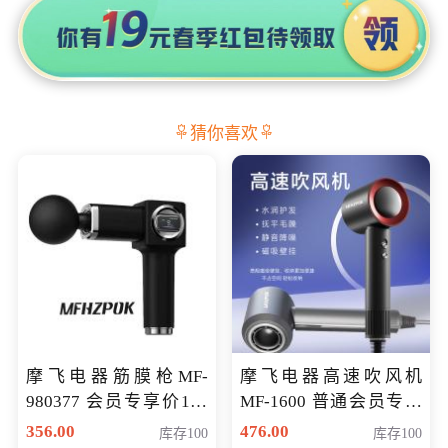
猜你喜欢
摩飞电器筋膜枪MF-
摩飞电器高速吹风机
980377 会员专享价199
MF-1600 普通会员专享
元
价298元
356.00
476.00
库存100
库存100