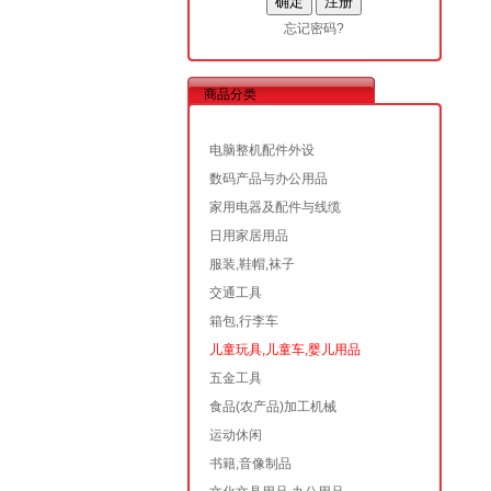
忘记密码?
商品分类
电脑整机配件外设
数码产品与办公用品
家用电器及配件与线缆
日用家居用品
服装,鞋帽,袜子
交通工具
箱包,行李车
儿童玩具,儿童车,婴儿用品
五金工具
食品(农产品)加工机械
运动休闲
书籍,音像制品