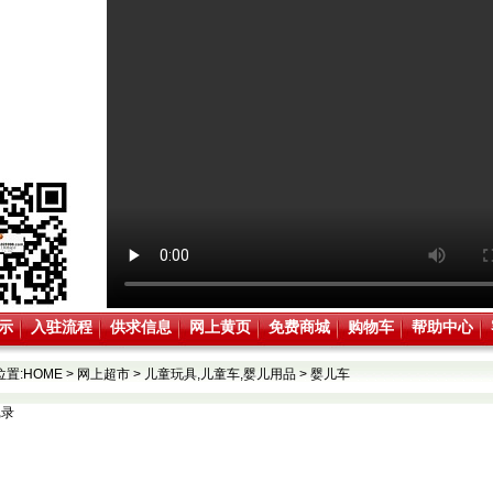
示
入驻流程
供求信息
网上黄页
免费商城
购物车
帮助中心
位置:
HOME
>
网上超市
>
儿童玩具,儿童车,婴儿用品
>
婴儿车
记录