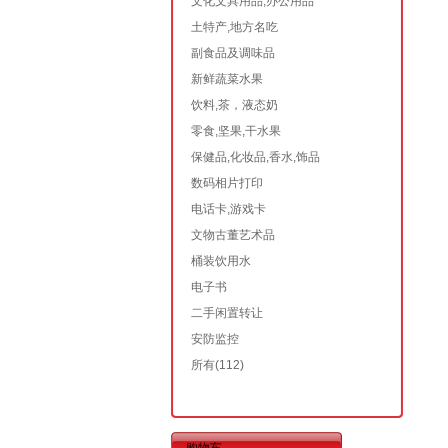
文化文具用品,办公用品
土特产,地方名吃
副食品及调味品
新鲜蔬菜水果
饮料,茶，液态奶
零食,坚果,干水果
保健品,化妆品,香水,饰品
数码相片打印
电话卡,游戏卡
文物古董艺术品
桶装饮用水
电子书
二手闲置转让
安防监控
所有
(112)