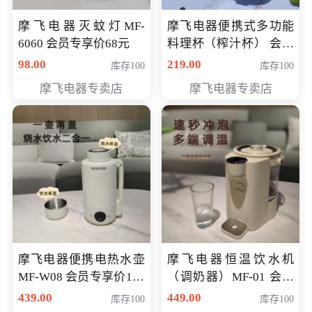
摩飞电器灭蚊灯MF-
摩飞电器便携式多功能
6060 会员专享价68元
料理杯（榨汁杯） 会员
专享价118元
98.00
219.00
库存100
库存100
摩飞电器专卖店
摩飞电器专卖店
摩飞电器便携电热水壶
摩飞电器恒温饮水机
MF-W08 会员专享价198
（调奶器）MF-01 会员
元
专享价366元
439.00
449.00
库存100
库存100