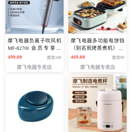
摩飞电器负离子吹风机
摩飞电器多功能电饼铛
MF-8270I 会员专享价
（别名煎烤蒸煮机） 型
369元
号MF-8888B 会员专享
499.00
469.00
库存100
库存99
价389元
摩飞电器专卖店
摩飞电器专卖店