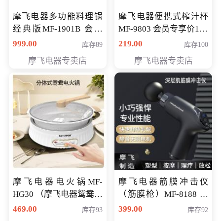
摩飞电器多功能料理锅
摩飞电器便携式榨汁杯
经典版MF-1901B 会员
MF-9803 会员专享价138
专享价399元
元
999.00
219.00
库存89
库存100
摩飞电器专卖店
摩飞电器专卖店
摩飞电器电火锅MF-
摩飞电器筋膜冲击仪
HG30 （摩飞电器鸳鸯锅
（筋膜枪）MF-8188 会
MF-HG30 ） 会员专享价
员专享价268元
469.00
399.00
库存93
库存92
319元