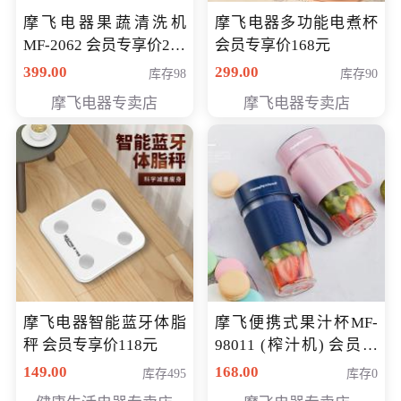
摩飞电器果蔬清洗机
摩飞电器多功能电煮杯
MF-2062 会员专享价268
会员专享价168元
元
399.00
299.00
库存98
库存90
摩飞电器专卖店
摩飞电器专卖店
摩飞电器智能蓝牙体脂
摩飞便携式果汁杯MF-
秤 会员专享价118元
98011 (榨汁机) 会员专
享价138元
149.00
168.00
库存495
库存0