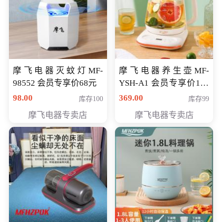
摩飞电器灭蚊灯MF-
摩飞电器养生壶MF-
98552 会员专享价68元
YSH-A1 会员专享价198
元
98.00
369.00
库存100
库存99
摩飞电器专卖店
摩飞电器专卖店