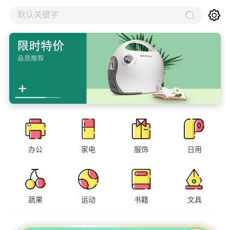
默认关键字
办公
家电
服饰
日用
蔬果
运动
书籍
文具