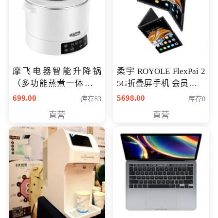
摩飞电器智能升降锅
柔宇 ROYOLE FlexPai 2
（多功能蒸煮一体锅）
5G折叠屏手机 会员专享
（智能升降养生锅） 会
购买价格 4998元
699.00
5698.00
库存83
库存0
员专享价399元
直营
直营