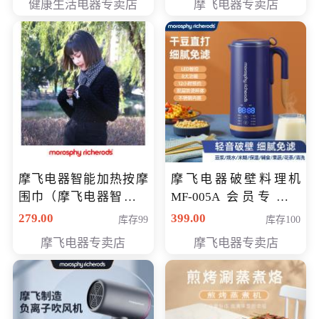
健康生活电器专卖店
摩飞电器专卖店
摩飞电器智能加热按摩
摩飞电器破壁料理机
围巾（摩飞电器智能加
MF-005A 会员专享价
热按摩围脖） 会员专享
198元
279.00
399.00
库存99
库存100
价168元
摩飞电器专卖店
摩飞电器专卖店