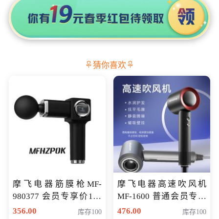
猜你喜欢
摩飞电器筋膜枪MF-
摩飞电器高速吹风机
980377 会员专享价199
MF-1600 普通会员专享
元
价298元
356.00
476.00
库存100
库存100