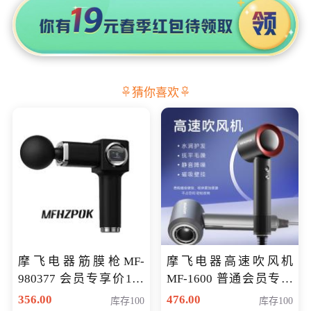
猜你喜欢
摩飞电器筋膜枪MF-
摩飞电器高速吹风机
980377 会员专享价199
MF-1600 普通会员专享
元
价298元
356.00
476.00
库存100
库存100