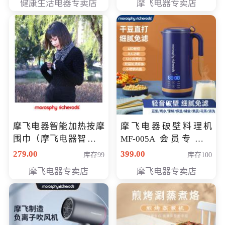
健康生活电器专卖店
摩飞电器专卖店
摩飞电器智能加热按摩
摩飞电器破壁料理机
围巾（摩飞电器智能加
MF-005A 会员专享价
热按摩围脖） 会员专享
198元
279.00
399.00
库存99
库存100
价168元
摩飞电器专卖店
摩飞电器专卖店