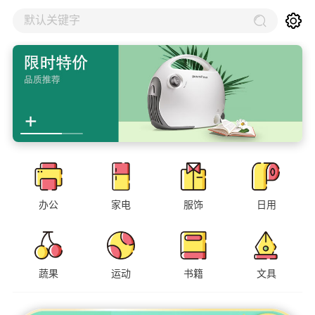
默认关键字
办公
家电
服饰
日用
蔬果
运动
书籍
文具