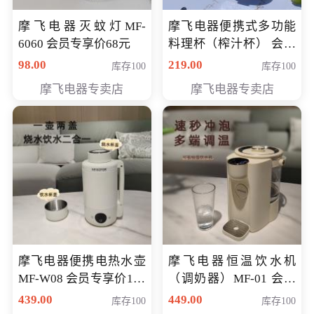
摩飞电器灭蚊灯MF-
摩飞电器便携式多功能
6060 会员专享价68元
料理杯（榨汁杯） 会员
专享价118元
98.00
219.00
库存100
库存100
摩飞电器专卖店
摩飞电器专卖店
摩飞电器便携电热水壶
摩飞电器恒温饮水机
MF-W08 会员专享价198
（调奶器）MF-01 会员
元
专享价366元
439.00
449.00
库存100
库存100