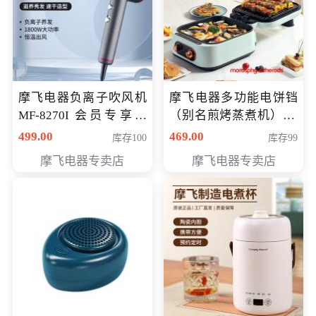
摩飞电器负离子吹风机
摩飞电器多功能电饼铛
MF-8270I 会员专享价
（别名煎烤蒸煮机） 型
369元
号MF-8888B 会员专享
499.00
469.00
库存100
库存99
价389元
摩飞电器专卖店
摩飞电器专卖店