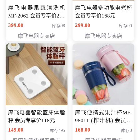
摩飞电器果蔬清洗机
摩飞电器多功能电煮杯
MF-2062 会员专享价268
会员专享价168元
元
399.00
299.00
库存98
库存90
摩飞电器专卖店
摩飞电器专卖店
摩飞电器智能蓝牙体脂
摩飞便携式果汁杯MF-
秤 会员专享价118元
98011 (榨汁机) 会员专
享价138元
149.00
168.00
库存495
库存0