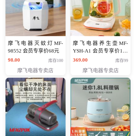
摩飞电器灭蚊灯MF-
摩飞电器养生壶MF-
98552 会员专享价68元
YSH-A1 会员专享价198
元
98.00
369.00
库存100
库存99
摩飞电器专卖店
摩飞电器专卖店