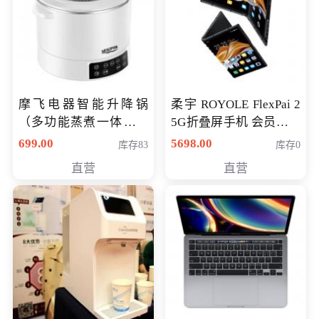
摩飞电器智能升降锅
柔宇 ROYOLE FlexPai 2
（多功能蒸煮一体锅）
5G折叠屏手机 会员专享
（智能升降养生锅） 会
购买价格 4998元
699.00
5698.00
库存83
库存0
员专享价399元
直营
直营