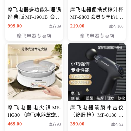
摩飞电器多功能料理锅
摩飞电器便携式榨汁杯
经典版MF-1901B 会员
MF-9803 会员专享价138
专享价399元
元
999.00
219.00
库存89
库存100
摩飞电器专卖店
摩飞电器专卖店
摩飞电器电火锅MF-
摩飞电器筋膜冲击仪
HG30 （摩飞电器鸳鸯锅
（筋膜枪）MF-8188 会
MF-HG30 ） 会员专享价
员专享价268元
469.00
399.00
库存93
库存92
319元