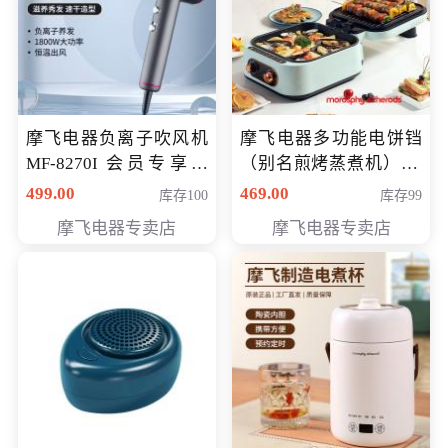
摩飞电器负离子吹风机
摩飞电器多功能电饼铛
MF-8270I 会员专享价
（别名煎烤蒸煮机） 型
369元
号MF-8888B 会员专享
499.00
469.00
库存100
库存99
价389元
摩飞电器专卖店
摩飞电器专卖店