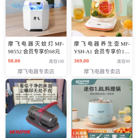
摩飞电器灭蚊灯MF-
摩飞电器养生壶MF-
98552 会员专享价68元
YSH-A1 会员专享价198
元
98.00
369.00
库存100
库存99
摩飞电器专卖店
摩飞电器专卖店