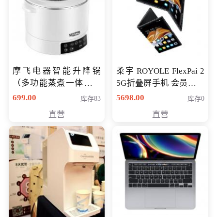
摩飞电器智能升降锅
柔宇 ROYOLE FlexPai 2
（多功能蒸煮一体锅）
5G折叠屏手机 会员专享
（智能升降养生锅） 会
购买价格 4998元
699.00
5698.00
库存83
库存0
员专享价399元
直营
直营