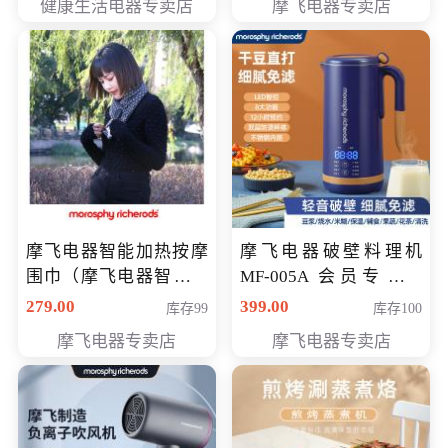
健康生活电器专卖店
摩飞电器专卖店
摩飞电器智能加热按摩
摩飞电器破壁料理机
围巾（摩飞电器智能加
MF-005A 会员专享价
热按摩围脖） 会员专享
198元
279.00
399.00
库存99
库存100
价168元
摩飞电器专卖店
摩飞电器专卖店