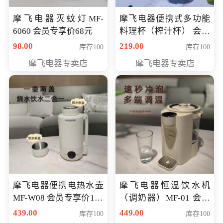
摩飞电器灭蚊灯MF-
摩飞电器便携式多功能
6060 会员专享价68元
料理杯（榨汁杯） 会员
专享价118元
98.00
219.00
库存100
库存100
摩飞电器专卖店
摩飞电器专卖店
摩飞电器便携电热水壶
摩飞电器恒温饮水机
MF-W08 会员专享价198
（调奶器）MF-01 会员
元
专享价366元
439.00
449.00
库存100
库存100