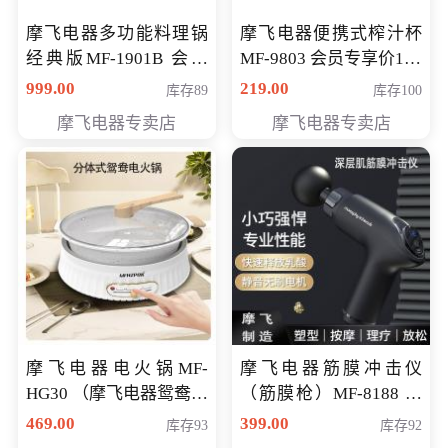
摩飞电器多功能料理锅
摩飞电器便携式榨汁杯
经典版MF-1901B 会员
MF-9803 会员专享价138
专享价399元
元
999.00
219.00
库存89
库存100
摩飞电器专卖店
摩飞电器专卖店
摩飞电器电火锅MF-
摩飞电器筋膜冲击仪
HG30 （摩飞电器鸳鸯锅
（筋膜枪）MF-8188 会
MF-HG30 ） 会员专享价
员专享价268元
469.00
399.00
库存93
库存92
319元