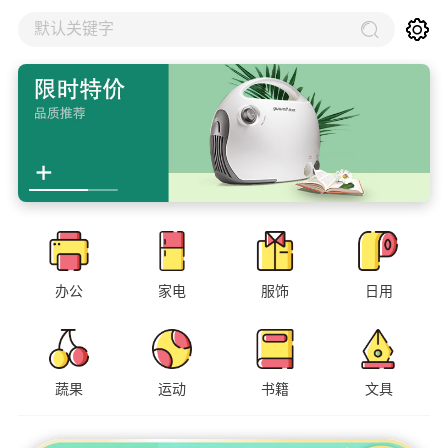
默认关键字
办公
家电
服饰
日用
蔬果
运动
书籍
文具