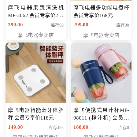
摩飞电器果蔬清洗机
摩飞电器多功能电煮杯
MF-2062 会员专享价268
会员专享价168元
元
399.00
299.00
库存98
库存90
摩飞电器专卖店
摩飞电器专卖店
摩飞电器智能蓝牙体脂
摩飞便携式果汁杯MF-
秤 会员专享价118元
98011 (榨汁机) 会员专
享价138元
149.00
168.00
库存495
库存0