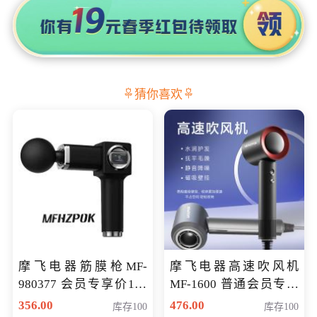
猜你喜欢
摩飞电器筋膜枪MF-
摩飞电器高速吹风机
980377 会员专享价199
MF-1600 普通会员专享
元
价298元
356.00
476.00
库存100
库存100