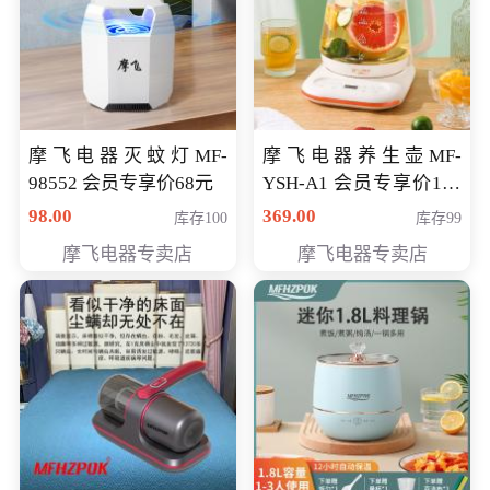
摩飞电器灭蚊灯MF-
摩飞电器养生壶MF-
98552 会员专享价68元
YSH-A1 会员专享价198
元
98.00
369.00
库存100
库存99
摩飞电器专卖店
摩飞电器专卖店