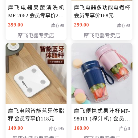
摩飞电器果蔬清洗机
摩飞电器多功能电煮杯
MF-2062 会员专享价268
会员专享价168元
元
399.00
299.00
库存98
库存90
摩飞电器专卖店
摩飞电器专卖店
摩飞电器智能蓝牙体脂
摩飞便携式果汁杯MF-
秤 会员专享价118元
98011 (榨汁机) 会员专
享价138元
149.00
168.00
库存495
库存0