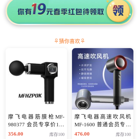
猜你喜欢
摩飞电器筋膜枪MF-
摩飞电器高速吹风机
980377 会员专享价199
MF-1600 普通会员专享
元
价298元
356.00
476.00
库存100
库存100