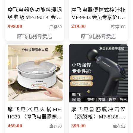
摩飞电器多功能料理锅
摩飞电器便携式榨汁杯
经典版MF-1901B 会员
MF-9803 会员专享价138
专享价399元
元
999.00
219.00
库存89
库存100
摩飞电器专卖店
摩飞电器专卖店
摩飞电器电火锅MF-
摩飞电器筋膜冲击仪
HG30 （摩飞电器鸳鸯锅
（筋膜枪）MF-8188 会
MF-HG30 ） 会员专享价
员专享价268元
469.00
399.00
库存93
库存92
319元