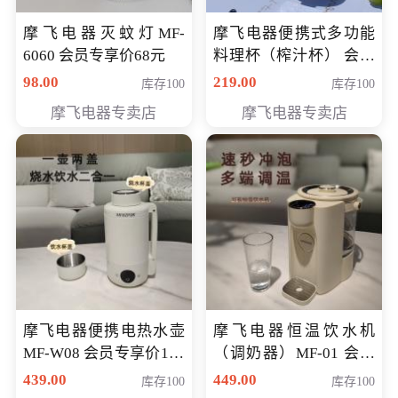
摩飞电器灭蚊灯MF-
摩飞电器便携式多功能
6060 会员专享价68元
料理杯（榨汁杯） 会员
专享价118元
98.00
219.00
库存100
库存100
摩飞电器专卖店
摩飞电器专卖店
摩飞电器便携电热水壶
摩飞电器恒温饮水机
MF-W08 会员专享价198
（调奶器）MF-01 会员
元
专享价366元
439.00
449.00
库存100
库存100