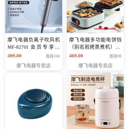
摩飞电器负离子吹风机
摩飞电器多功能电饼铛
MF-8270I 会员专享价
（别名煎烤蒸煮机） 型
369元
号MF-8888B 会员专享
499.00
469.00
库存100
库存99
价389元
摩飞电器专卖店
摩飞电器专卖店