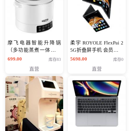
摩飞电器智能升降锅
柔宇 ROYOLE FlexPai 2
（多功能蒸煮一体锅）
5G折叠屏手机 会员专享
（智能升降养生锅） 会
购买价格 4998元
699.00
5698.00
库存83
库存0
员专享价399元
直营
直营