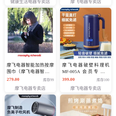
健康生活电器专卖店
摩飞电器专卖店
摩飞电器智能加热按摩
摩飞电器破壁料理机
围巾（摩飞电器智能加
MF-005A 会员专享价
热按摩围脖） 会员专享
198元
279.00
399.00
库存99
库存100
价168元
摩飞电器专卖店
摩飞电器专卖店