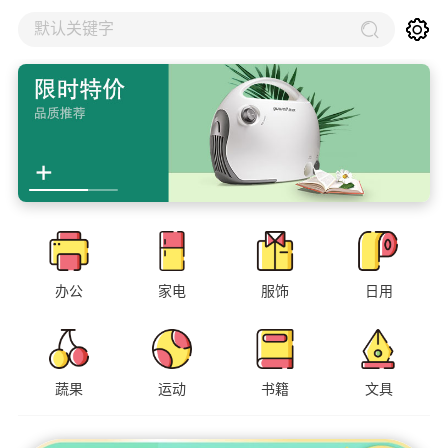
默认关键字
办公
家电
服饰
日用
蔬果
运动
书籍
文具