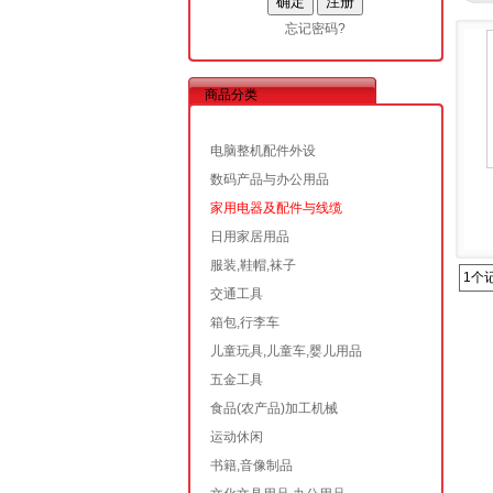
忘记密码?
商品分类
电脑整机配件外设
数码产品与办公用品
家用电器及配件与线缆
日用家居用品
服装,鞋帽,袜子
1个
交通工具
箱包,行李车
儿童玩具,儿童车,婴儿用品
五金工具
食品(农产品)加工机械
运动休闲
书籍,音像制品