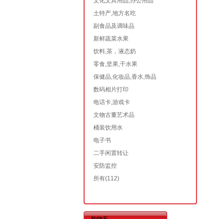
文化文具用品,办公用品
土特产,地方名吃
副食品及调味品
新鲜蔬菜水果
饮料,茶，液态奶
零食,坚果,干水果
保健品,化妆品,香水,饰品
数码相片打印
电话卡,游戏卡
文物古董艺术品
桶装饮用水
电子书
二手闲置转让
安防监控
所有
(112)