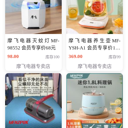
摩飞电器灭蚊灯MF-
摩飞电器养生壶MF-
98552 会员专享价68元
YSH-A1 会员专享价198
元
98.00
369.00
库存100
库存99
摩飞电器专卖店
摩飞电器专卖店