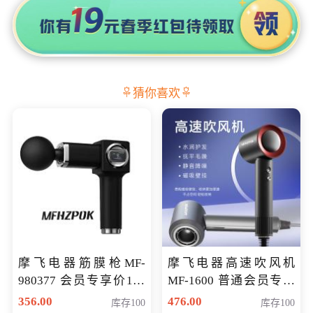
猜你喜欢
摩飞电器筋膜枪MF-
摩飞电器高速吹风机
980377 会员专享价199
MF-1600 普通会员专享
元
价298元
356.00
476.00
库存100
库存100