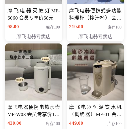
摩飞电器灭蚊灯MF-
摩飞电器便携式多功能
6060 会员专享价68元
料理杯（榨汁杯） 会员
专享价118元
98.00
219.00
库存100
库存100
摩飞电器专卖店
摩飞电器专卖店
摩飞电器便携电热水壶
摩飞电器恒温饮水机
MF-W08 会员专享价198
（调奶器）MF-01 会员
元
专享价366元
439.00
449.00
库存100
库存100