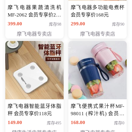
摩飞电器果蔬清洗机
摩飞电器多功能电煮杯
MF-2062 会员专享价268
会员专享价168元
元
399.00
299.00
库存98
库存90
摩飞电器专卖店
摩飞电器专卖店
摩飞电器智能蓝牙体脂
摩飞便携式果汁杯MF-
秤 会员专享价118元
98011 (榨汁机) 会员专
享价138元
149.00
168.00
库存495
库存0