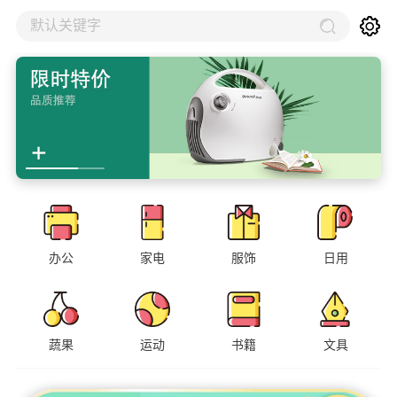
默认关键字
办公
家电
服饰
日用
蔬果
运动
书籍
文具