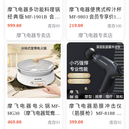
摩飞电器多功能料理锅
摩飞电器便携式榨汁杯
经典版MF-1901B 会员
MF-9803 会员专享价138
专享价399元
元
999.00
219.00
库存89
库存100
摩飞电器专卖店
摩飞电器专卖店
摩飞电器电火锅MF-
摩飞电器筋膜冲击仪
HG30 （摩飞电器鸳鸯锅
（筋膜枪）MF-8188 会
MF-HG30 ） 会员专享价
员专享价268元
469.00
399.00
库存93
库存92
319元