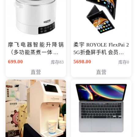
摩飞电器智能升降锅
柔宇 ROYOLE FlexPai 2
（多功能蒸煮一体锅）
5G折叠屏手机 会员专享
（智能升降养生锅） 会
购买价格 4998元
699.00
5698.00
库存83
库存0
员专享价399元
直营
直营