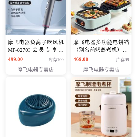
摩飞电器负离子吹风机
摩飞电器多功能电饼铛
MF-8270I 会员专享价
（别名煎烤蒸煮机） 型
369元
号MF-8888B 会员专享
499.00
469.00
库存100
库存99
价389元
摩飞电器专卖店
摩飞电器专卖店