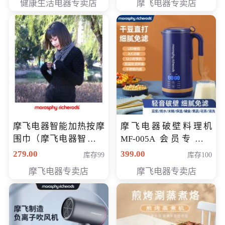
健康生活电器专卖店
摩飞电器专卖店
摩飞电器智能加热按摩
摩飞电器破壁料理机
围巾（摩飞电器智能加
MF-005A 会员专享价
热按摩围脖） 会员专享
198元
279.00
399.00
库存99
库存100
价168元
摩飞电器专卖店
摩飞电器专卖店