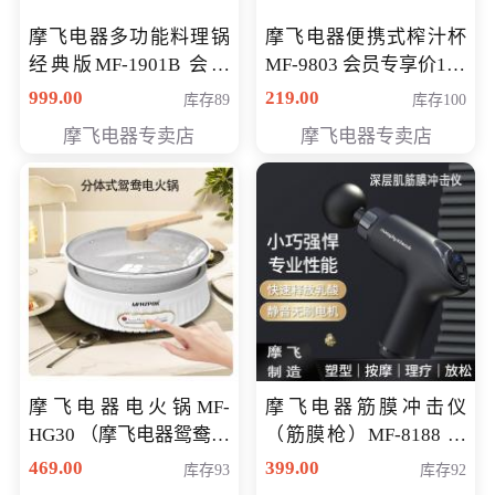
摩飞电器多功能料理锅
摩飞电器便携式榨汁杯
经典版MF-1901B 会员
MF-9803 会员专享价138
专享价399元
元
999.00
219.00
库存89
库存100
摩飞电器专卖店
摩飞电器专卖店
摩飞电器电火锅MF-
摩飞电器筋膜冲击仪
HG30 （摩飞电器鸳鸯锅
（筋膜枪）MF-8188 会
MF-HG30 ） 会员专享价
员专享价268元
469.00
399.00
库存93
库存92
319元