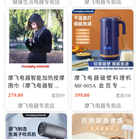
健康生活电器专卖店
摩飞电器专卖店
摩飞电器智能加热按摩
摩飞电器破壁料理机
围巾（摩飞电器智能加
MF-005A 会员专享价
热按摩围脖） 会员专享
198元
279.00
399.00
库存99
库存100
价168元
摩飞电器专卖店
摩飞电器专卖店