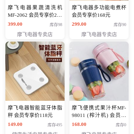
摩飞电器果蔬清洗机
摩飞电器多功能电煮杯
MF-2062 会员专享价268
会员专享价168元
元
399.00
299.00
库存98
库存90
摩飞电器专卖店
摩飞电器专卖店
摩飞电器智能蓝牙体脂
摩飞便携式果汁杯MF-
秤 会员专享价118元
98011 (榨汁机) 会员专
享价138元
149.00
168.00
库存495
库存0