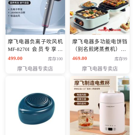
摩飞电器负离子吹风机
摩飞电器多功能电饼铛
MF-8270I 会员专享价
（别名煎烤蒸煮机） 型
369元
号MF-8888B 会员专享
499.00
469.00
库存100
库存99
价389元
摩飞电器专卖店
摩飞电器专卖店