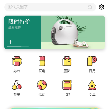
默认关键字
办公
家电
服饰
日用
蔬果
运动
书籍
文具