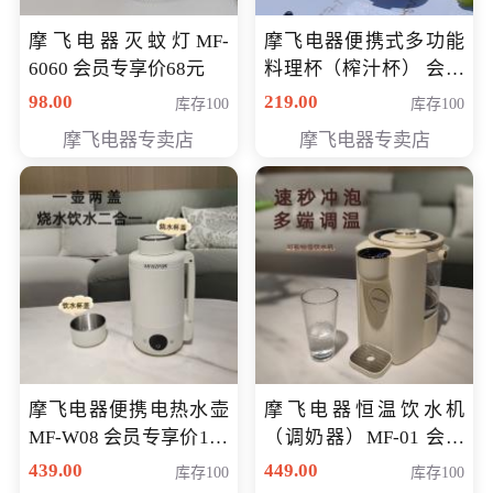
摩飞电器灭蚊灯MF-
摩飞电器便携式多功能
6060 会员专享价68元
料理杯（榨汁杯） 会员
专享价118元
98.00
219.00
库存100
库存100
摩飞电器专卖店
摩飞电器专卖店
摩飞电器便携电热水壶
摩飞电器恒温饮水机
MF-W08 会员专享价198
（调奶器）MF-01 会员
元
专享价366元
439.00
449.00
库存100
库存100