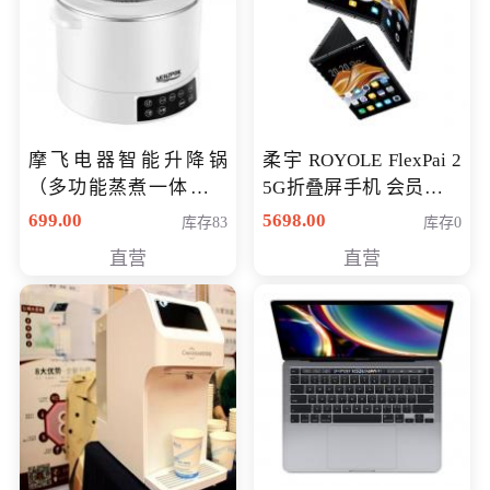
摩飞电器智能升降锅
柔宇 ROYOLE FlexPai 2
（多功能蒸煮一体锅）
5G折叠屏手机 会员专享
（智能升降养生锅） 会
购买价格 4998元
699.00
5698.00
库存83
库存0
员专享价399元
直营
直营