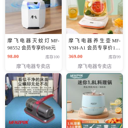
摩飞电器灭蚊灯MF-
摩飞电器养生壶MF-
98552 会员专享价68元
YSH-A1 会员专享价198
元
98.00
369.00
库存100
库存99
摩飞电器专卖店
摩飞电器专卖店