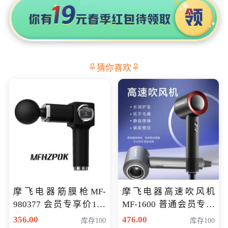
猜你喜欢
摩飞电器筋膜枪MF-
摩飞电器高速吹风机
980377 会员专享价199
MF-1600 普通会员专享
元
价298元
356.00
476.00
库存100
库存100