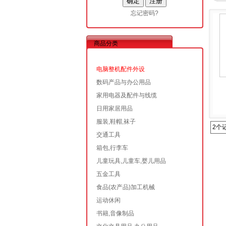
忘记密码?
商品分类
电脑整机配件外设
数码产品与办公用品
家用电器及配件与线缆
日用家居用品
服装,鞋帽,袜子
2个
交通工具
箱包,行李车
儿童玩具,儿童车,婴儿用品
五金工具
食品(农产品)加工机械
运动休闲
书籍,音像制品