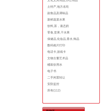
文化文具用品,办公用品
土特产,地方名吃
副食品及调味品
新鲜蔬菜水果
饮料,茶，液态奶
零食,坚果,干水果
保健品,化妆品,香水,饰品
数码相片打印
电话卡,游戏卡
文物古董艺术品
桶装饮用水
电子书
二手闲置转让
安防监控
所有
(112)