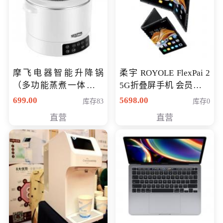
摩飞电器智能升降锅
柔宇 ROYOLE FlexPai 2
（多功能蒸煮一体锅）
5G折叠屏手机 会员专享
（智能升降养生锅） 会
购买价格 4998元
699.00
5698.00
库存83
库存0
员专享价399元
直营
直营