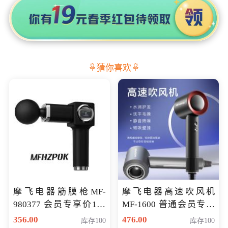
猜你喜欢
摩飞电器筋膜枪MF-
摩飞电器高速吹风机
980377 会员专享价199
MF-1600 普通会员专享
元
价298元
356.00
476.00
库存100
库存100