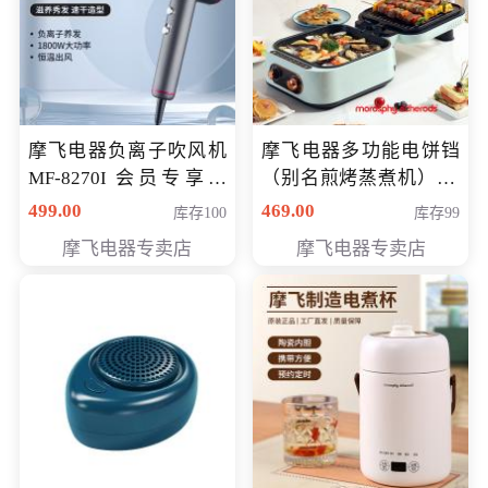
摩飞电器负离子吹风机
摩飞电器多功能电饼铛
MF-8270I 会员专享价
（别名煎烤蒸煮机） 型
369元
号MF-8888B 会员专享
499.00
469.00
库存100
库存99
价389元
摩飞电器专卖店
摩飞电器专卖店