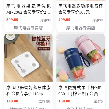
摩飞电器果蔬清洗机
摩飞电器多功能电煮杯
MF-2062 会员专享价268
会员专享价168元
元
399.00
299.00
库存98
库存90
摩飞电器专卖店
摩飞电器专卖店
摩飞电器智能蓝牙体脂
摩飞便携式果汁杯MF-
秤 会员专享价118元
98011 (榨汁机) 会员专
享价138元
149.00
168.00
库存495
库存0