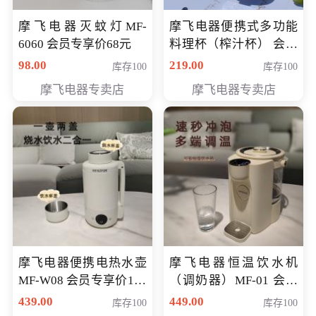
摩飞电器灭蚊灯MF-
摩飞电器便携式多功能
6060 会员专享价68元
料理杯（榨汁杯） 会员
专享价118元
98.00
219.00
库存100
库存100
摩飞电器专卖店
摩飞电器专卖店
摩飞电器便携电热水壶
摩飞电器恒温饮水机
MF-W08 会员专享价198
（调奶器）MF-01 会员
元
专享价366元
439.00
449.00
库存100
库存100