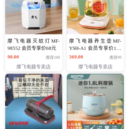
摩飞电器灭蚊灯MF-
摩飞电器养生壶MF-
98552 会员专享价68元
YSH-A1 会员专享价198
元
98.00
369.00
库存100
库存99
摩飞电器专卖店
摩飞电器专卖店