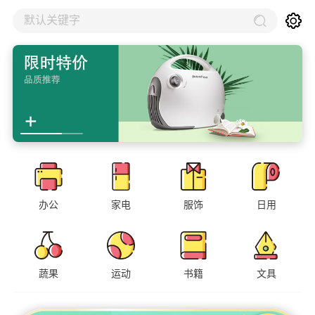
默认关键字
办公
家电
服饰
日用
蔬果
运动
书籍
文具