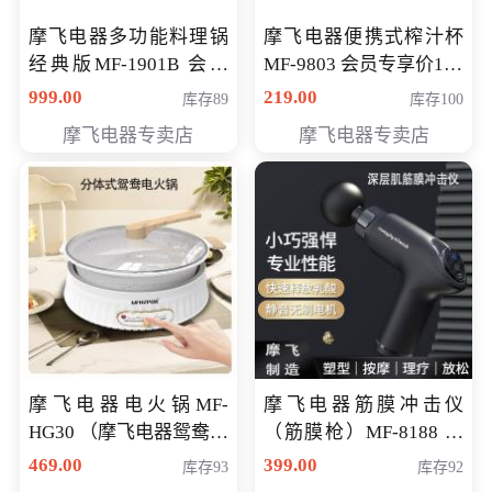
摩飞电器多功能料理锅
摩飞电器便携式榨汁杯
经典版MF-1901B 会员
MF-9803 会员专享价138
专享价399元
元
999.00
219.00
库存89
库存100
摩飞电器专卖店
摩飞电器专卖店
摩飞电器电火锅MF-
摩飞电器筋膜冲击仪
HG30 （摩飞电器鸳鸯锅
（筋膜枪）MF-8188 会
MF-HG30 ） 会员专享价
员专享价268元
469.00
399.00
库存93
库存92
319元