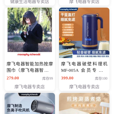
健康生活电器专卖店
摩飞电器专卖店
摩飞电器智能加热按摩
摩飞电器破壁料理机
围巾（摩飞电器智能加
MF-005A 会员专享价
热按摩围脖） 会员专享
198元
279.00
399.00
库存99
库存100
价168元
摩飞电器专卖店
摩飞电器专卖店